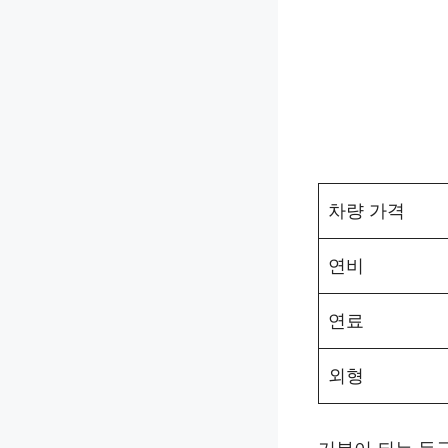
차량 가격
연비
연료
외형