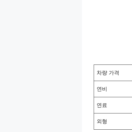
차량 가격
연비
연료
외형