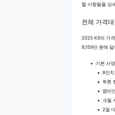
할 사항들을 상
전체 가격대
2025 K9의 
9,159만 원에
기본 사양
8인치
투톤 
앰비
크릴 
2열 