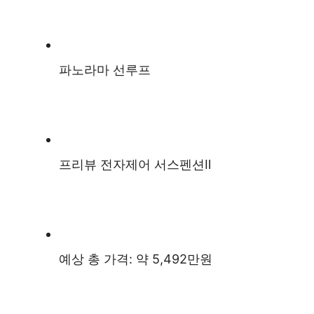
파노라마 선루프
프리뷰 전자제어 서스펜션Ⅱ
예상 총 가격: 약 5,492만원