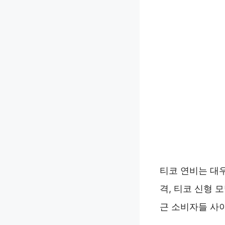
티코 연비는 대우
격, 티코 신형 
근 소비자들 사