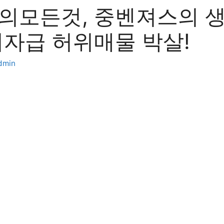
의모든것, 중벤져스의 
괴자급 허위매물 박살!
dmin